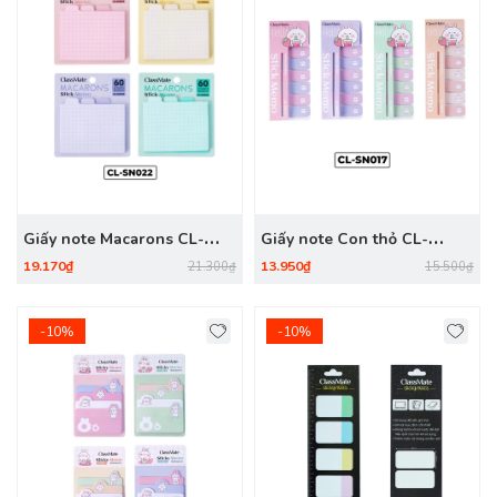
Giấy note Macarons CL-
Giấy note Con thỏ CL-
SN022
SN017
19.170₫
13.950₫
21.300₫
15.500₫
-10%
-10%