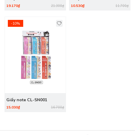
19.170₫
10.530₫
21.300₫
11.700₫
-10%
Giấy note CL-SN001
15.030₫
16.700₫