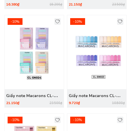
SN025
16.380₫
21.150₫
18.200₫
23.500₫
-10%
-10%
Giấy note Macarons CL-
Giấy note Macarons CL-
SN024
SN023
21.150₫
9.720₫
23.500₫
10.800₫
-10%
-10%