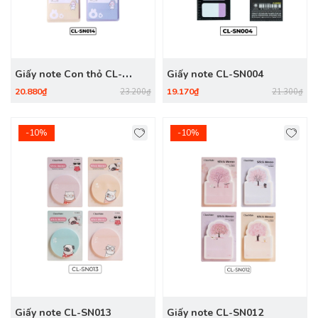
Giấy note Con thỏ CL-
Giấy note CL-SN004
SN014
20.880₫
19.170₫
23.200₫
21.300₫
-10%
-10%
Giấy note CL-SN013
Giấy note CL-SN012