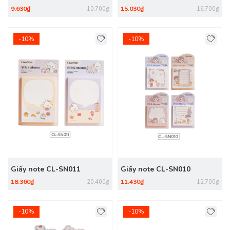
9.630₫
15.030₫
10.700₫
16.700₫
-10%
-10%
Giấy note CL-SN011
Giấy note CL-SN010
18.360₫
11.430₫
20.400₫
12.700₫
-10%
-10%