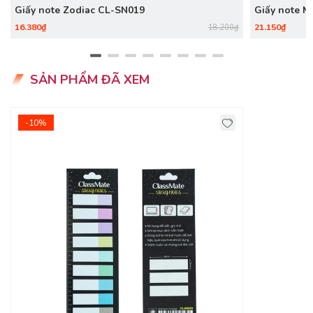
Giấy note Zodiac CL-SN019
Giấy note M
16.380₫
21.150₫
18.200₫
SẢN PHẨM ĐÃ XEM
-10%