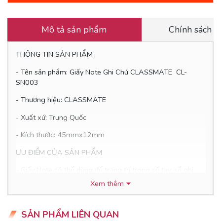
Mô tả sản phẩm
Chính sách 
THÔNG TIN SẢN PHẨM
- Tên sản phẩm: Giấy Note Ghi Chú CLASSMATE CL-
SN003
- Thương hiệu: CLASSMATE
- Xuất xứ: Trung Quốc
- Kích thước: 45mmx12mm
ƯU ĐIỂM CỦA SẢN PHẨM
- Giấy Note có thể dùng để trang trí trong số tay, sổ ghi
chép.
Xem thêm
- Giấy có kích thước nhỏ hơn còn có thể sử dụng để đánh
dấu trang rất tiện lợi
SẢN PHẨM LIÊN QUAN