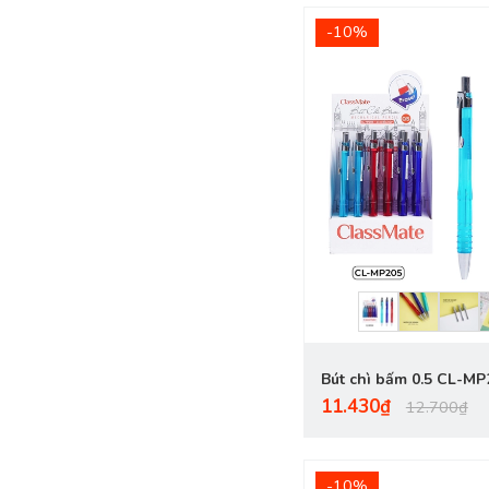
-10%
Bút chì bấm 0.5 CL-MP
11.430₫
12.700₫
-10%