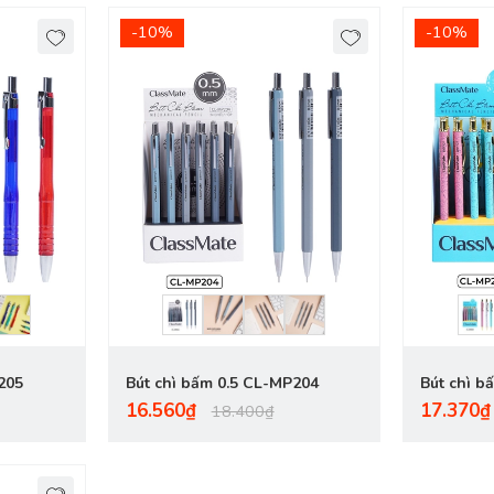
-10%
-10%
205
Bút chì bấm 0.5 CL-MP204
Bút chì b
16.560₫
17.370₫
18.400₫