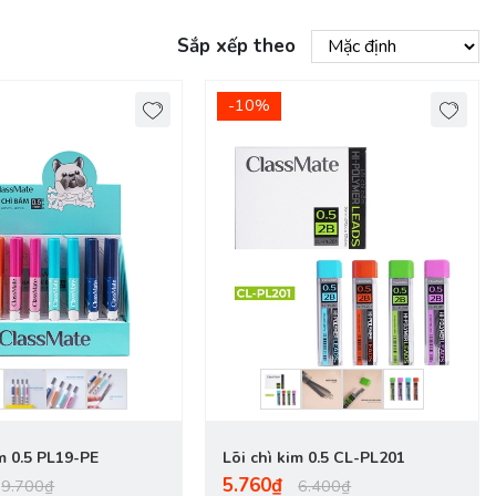
Sắp xếp theo
-10%
im 0.5 PL19-PE
Lõi chì kim 0.5 CL-PL201
5.760₫
9.700₫
6.400₫