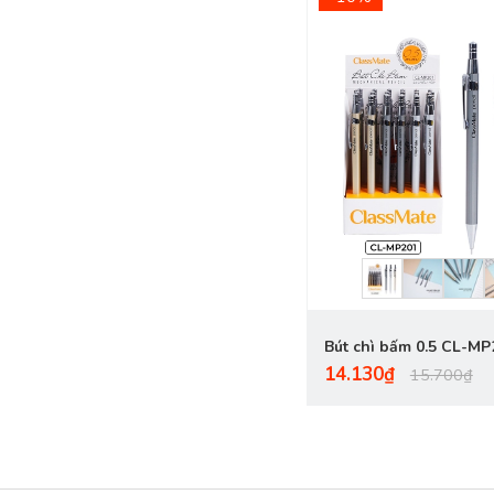
Bút chì bấm 0.5 CL-MP
14.130₫
Metal
15.700₫