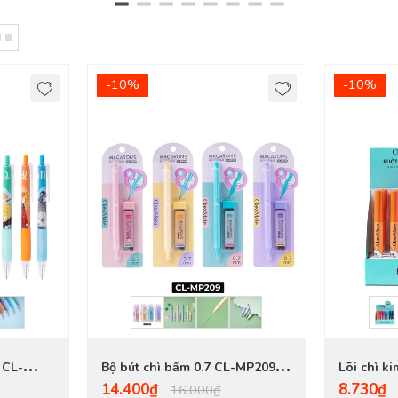
-10%
-10%
 CL-
Bộ bút chì bấm 0.7 CL-MP209
Lõi chì k
14.400₫
8.730₫
Macarons
16.000₫