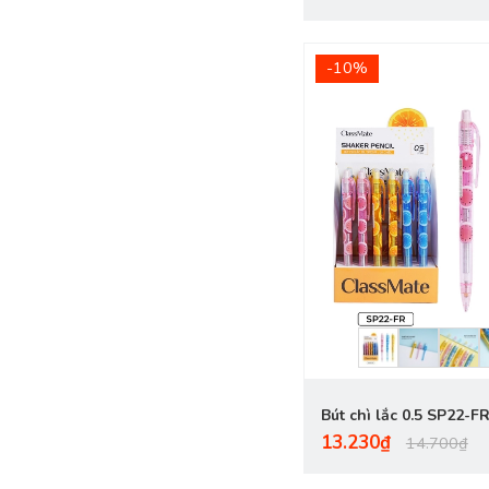
-10%
Bút chì lắc 0.5 SP22-F
13.230₫
14.700₫