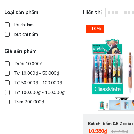
Loại sản phẩm
Hiển thị
lõi chì kim
-10%
bút chì bấm
Giá sản phẩm
Dưới 10.000₫
Từ 10.000₫ - 50.000₫
Từ 50.000₫ - 100.000₫
Từ 100.000₫ - 150.000₫
Trên 200.000₫
Bút chì bấm 0.5 Zodiac
10.980₫
MP208
12.200₫