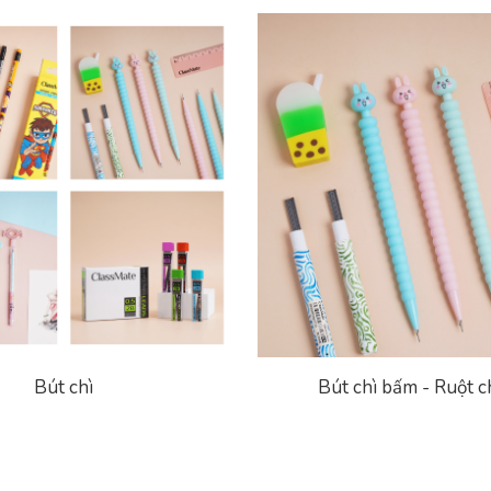
Bút chì
Bút chì bấm - Ruột c