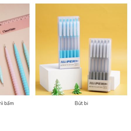
hì bấm
Bút bi