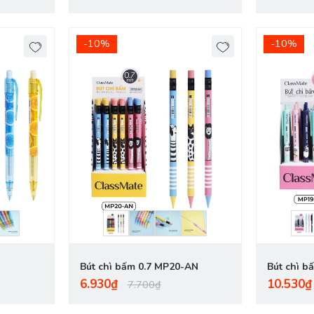
-10%
-10%
R
Bút chì bấm 0.7 MP20-AN
Bút chì b
6.930₫
10.530₫
7.700₫