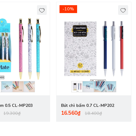
-10%
ấm 0.5 CL-MP203
Bút chì bấm 0.7 CL-MP202
16.560₫
19.300₫
18.400₫