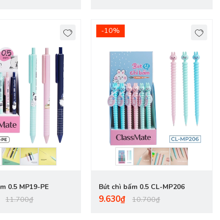
-10%
ấm 0.5 MP19-PE
Bút chì bấm 0.5 CL-MP206
9.630₫
11.700₫
10.700₫