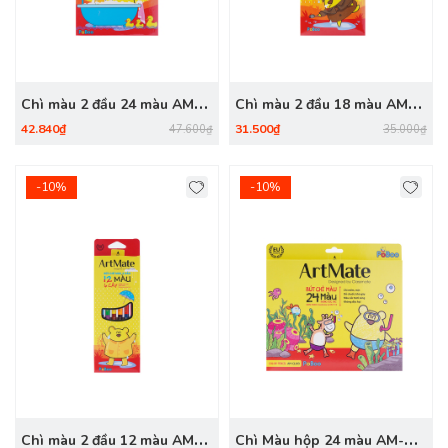
Chì màu 2 đầu 24 màu AM-
Chì màu 2 đầu 18 màu AM-
CL303
CL302
42.840₫
31.500₫
47.600₫
35.000₫
-10%
-10%
Chì màu 2 đầu 12 màu AM-
Chì Màu hộp 24 màu AM-