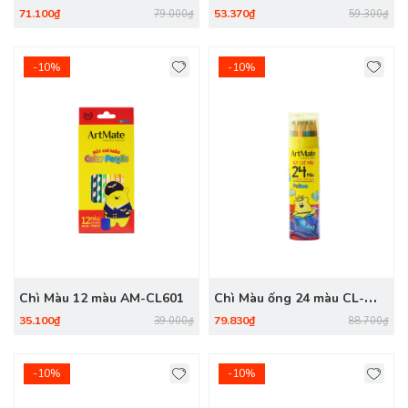
71.100₫
53.370₫
79.000₫
59.300₫
-10%
-10%
Chì Màu 12 màu AM-CL601
Chì Màu ống 24 màu CL-
CL203
35.100₫
79.830₫
39.000₫
88.700₫
-10%
-10%