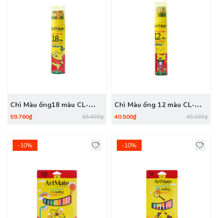
Chì Màu ống18 màu CL-
Chì Màu ống 12 màu CL-
CL202
CL201
59.760₫
40.500₫
66.400₫
45.000₫
-10%
-10%