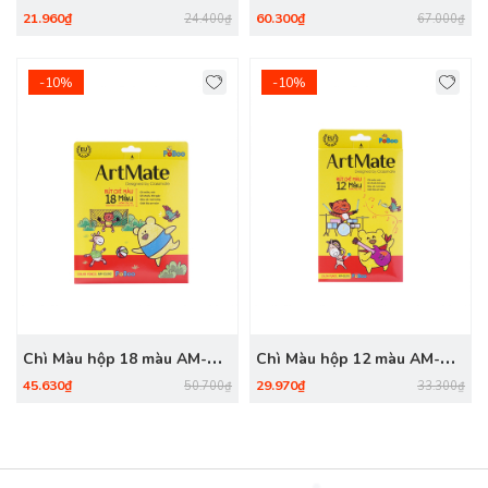
CL301
CL103
21.960₫
60.300₫
24.400₫
67.000₫
-10%
-10%
Chì Màu hộp 18 màu AM-
Chì Màu hộp 12 màu AM-
CL102
CL101
45.630₫
29.970₫
50.700₫
33.300₫