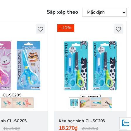
Sắp xếp theo
-10%
sinh CL-SC205
Kéo học sinh CL-SC203
18.270₫
18.300₫
20.300₫