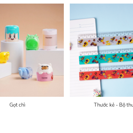
Gọt chì
Thước kẻ - Bộ th