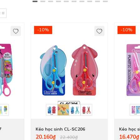
-10%
-10%
7
Kéo học sinh CL-SC206
Kéo học 
20.160₫
16.470₫
22.400₫