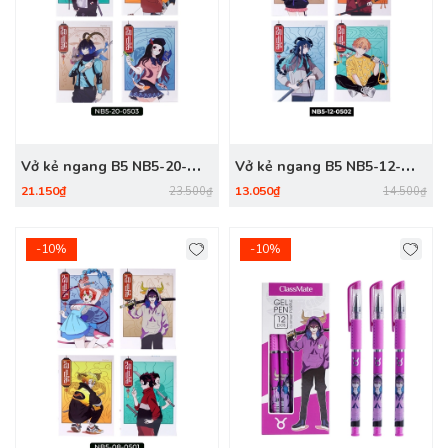
Vở kẻ ngang B5 NB5-20-
Vở kẻ ngang B5 NB5-12-
0503, ĐL 60gsm, 200 trang
0502, ĐL 60gsm, 120 trang
21.150₫
13.050₫
23.500₫
14.500₫
-10%
-10%