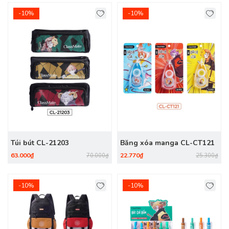
-10%
-10%
Túi bút CL-21203
Băng xóa manga CL-CT121
63.000₫
22.770₫
70.000₫
25.300₫
-10%
-10%