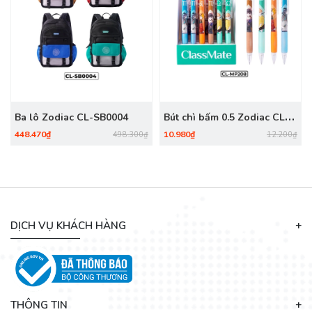
Ba lô Zodiac CL-SB0004
Bút chì bấm 0.5 Zodiac CL-
MP208
448.470₫
10.980₫
498.300₫
12.200₫
DỊCH VỤ KHÁCH HÀNG
THÔNG TIN