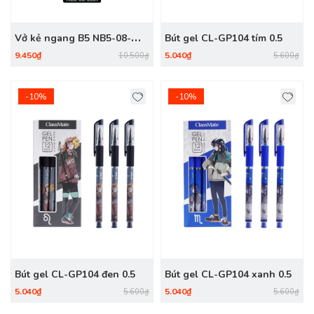
Vở kẻ ngang B5 NB5-08-
Bút gel CL-GP104 tím 0.5
0501, ĐL 60gsm, 80 trang
9.450₫
5.040₫
10.500₫
5.600₫
-10%
-10%
Bút gel CL-GP104 đen 0.5
Bút gel CL-GP104 xanh 0.5
5.040₫
5.040₫
5.600₫
5.600₫