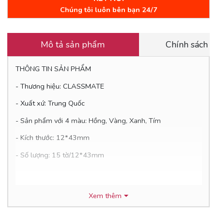
Chúng tôi luôn bên bạn 24/7
Mô tả sản phẩm
Chính sách 
THÔNG TIN SẢN PHẨM
- Thương hiệu: CLASSMATE
- Xuất xứ: Trung Quốc
- Sản phẩm với 4 màu: Hồng, Vàng, Xanh, Tím
- Kích thước: 12*43mm
- Số lượng: 15 tờ/12*43mm
ƯU ĐIỂM CỦA SẢN PHẨM
Xem thêm
- Giấy Note: Giúp ghi nhớ, hỗ trợ học thuộc lòng.