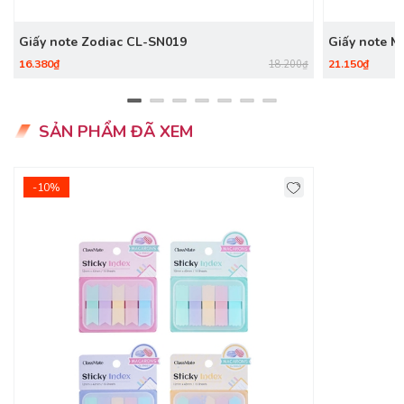
Giấy note Zodiac CL-SN019
Giấy note M
16.380₫
21.150₫
18.200₫
SẢN PHẨM ĐÃ XEM
-10%