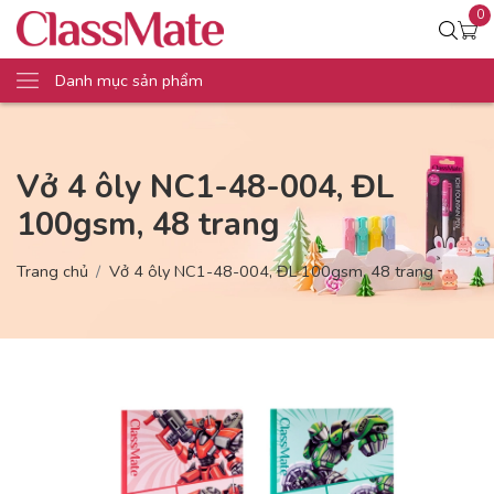
0
Danh mục sản phẩm
Vở 4 ôly NC1-48-004, ĐL
100gsm, 48 trang
Trang chủ
Vở 4 ôly NC1-48-004, ĐL 100gsm, 48 trang