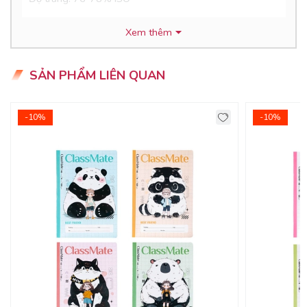
- Bìa vở được Cán màng mờ + in dập nổi hình nhân vật,
Xem thêm
thiết kế Robot cho bé
- Dòng kẻ: 4 Ô ly (2.5mm x 2.5mm)
SẢN PHẨM LIÊN QUAN
- Giao mẫu bìa ngẫu nhiên
-10%
-10%
ƯU ĐIỂM CỦA SẢN PHẨM
- Vở được sản xuất hoàn toàn tại Việt Nam, sử dụng công
nghệ tiên tiến nhất trong việc in ấn giúp cho bìa vở rõ nét,
hình in tràn viền. Đặc biệt là công nghệ in thúc nổi làm nổi
bật hình thiết kế trên bìa.
- Bìa được thiết kế chủ đề Robot độc đáo, in dập nổi hình
nhân vật và là thiết kế độc quyền của Classmate kết hợp
với gam màu pastel dịu mát, được cán màng mờ bảo vệ bìa
- Bề mặt giấy láng mịn, viết êm tay, không nhòe: Được sản
xuất với định lượng giấy 100gsm, chất liệu giấy dày dặn, bé