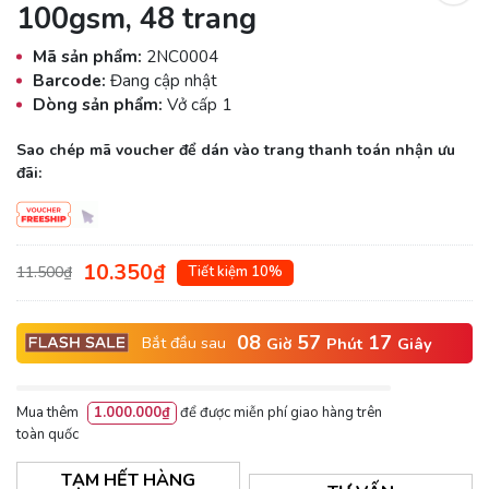
100gsm, 48 trang
Mã sản phẩm:
2NC0004
Barcode:
Đang cập nhật
Dòng sản phẩm:
Vở cấp 1
Sao chép mã voucher để dán vào trang thanh toán nhận ưu
đãi:
10.350₫
11.500₫
Tiết kiệm 10%
08
57
17
Bắt đầu sau
Giờ
Phút
Giây
Mua thêm
1.000.000₫
để được miễn phí giao hàng trên
toàn quốc
TẠM HẾT HÀNG