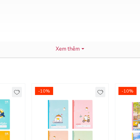
Xem thêm
-10%
-10%
 nghệ tiên tiến nhất trong việc in ấn giúp cho bìa vở rõ nét,