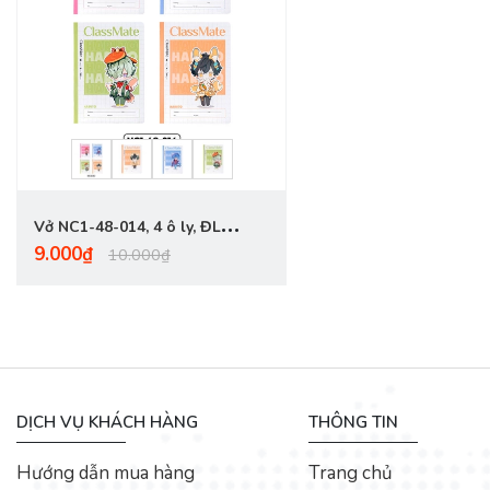
Vở NC1-48-014, 4 ô ly, ĐL
9.000₫
80gsm, 48 trang, giấy trắng
10.000₫
DỊCH VỤ KHÁCH HÀNG
THÔNG TIN
Hướng dẫn mua hàng
Trang chủ