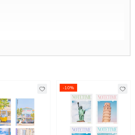
-10%
 hình in tràn viền. Đặc biệt là công nghệ in thúc nổi