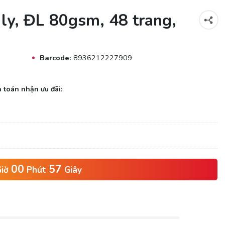
ly, ĐL 80gsm, 48 trang,
Barcode:
8936212227909
 toán nhận ưu đãi:
00
56
iờ
Phút
Giây