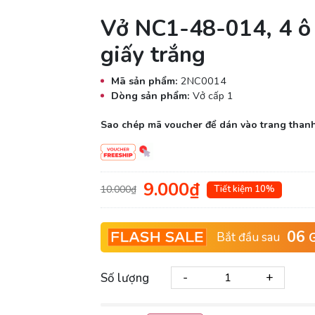
Vở NC1-48-014, 4 ô 
giấy trắng
Mã sản phẩm:
2NC0014
Dòng sản phẩm:
Vở cấp 1
Sao chép mã voucher để dán vào trang thanh
9.000₫
10.000₫
Tiết kiệm 10%
06
Bắt đầu sau
G
-
+
Số lượng