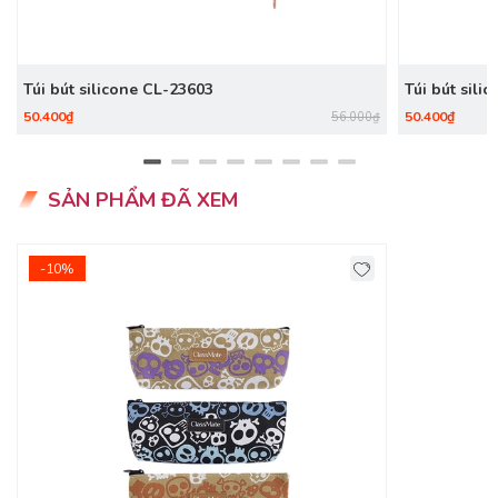
Túi bút silicone CL-23603
Túi bút sili
50.400₫
50.400₫
56.000₫
SẢN PHẨM ĐÃ XEM
-10%