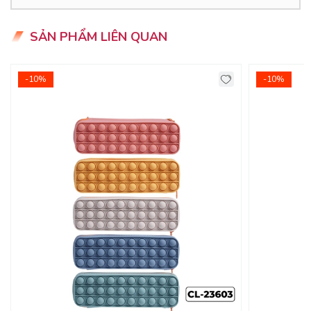
ƯU ĐIỂM CỦA SẢN PHẨM
SẢN PHẨM LIÊN QUAN
- Túi bút 3 lớp may chắc chắn, đẹp từng đường kim mũi chỉ.
- Thiết kế tối giản nhưng vẫn dễ thương, bắt mắt.
-10%
-10%
- Phù hợp với các bạn cấp 1,2, 3, sinh viên đại học và cả
nhân viên văn phòng thường hay phải viết lách.
- Giúp bạn giữ bút và các vật dụng nhỏ một cách ngăn nắp
và sạch sẽ.
- Với tiêu chí chất lượng và an toàn cho người tiêu dùng,
nguyện liệu sản xuất của cặp 100% vải dù chưa qua tái sử
dụng, đạt điêu chuẩn về độ bền và chắc chắn.
HƯỚNG DẪN BẢO QUẢN
- Cất túi ở nơi khô, thoáng, tránh gây mùi ẩm mốc.
- Thường xuyên vệ sinh túi