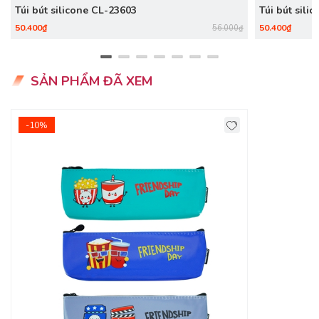
Túi bút silicone CL-23603
Túi bút sili
50.400₫
50.400₫
56.000₫
SẢN PHẨM ĐÃ XEM
-10%