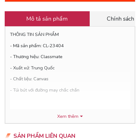
Mô tả sản phẩm
Chính sách 
THÔNG TIN SẢN PHẨM
- Mã sản phẩm: CL-23404
- Thương hiệu: Classmate
- Xuất xứ: Trung Quốc
- Chất liệu: Canvas
- Túi bút với đường may chắc chắn
ƯU ĐIỂM CỦA SẢN PHẨM
Xem thêm
- Chất liệu cao cấp, màu sắc bền đẹp, tươi sáng.
- Túi bút may 3 lớp chắc chắn, đẹp từng đường kim mũi chỉ.
SẢN PHẨM LIÊN QUAN