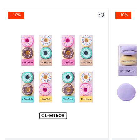
- Tẩy dẻo dai thành sợi khi tẩy không hề tạo bụi và bắt
bám.
-10%
-10%
- Được bọc một lớp giấy chắc chắn bảo vệ bên ngoài để
hạn chế bị dính bẩn bụi khi chưa sử dụng.
- Là sản phẩm được yêu thích và tin dùng trong học tập và
trong văn phòng.
- Chất liệu an toàn tuyệt đối kể cả với trẻ em.
HƯỚNG DẪN BẢO QUẢN
- Cất tẩy vào hộp sau khi sử dụng.
- Để tẩy ở nơi khô ráo.
- Khi sử dụng chỉ cần tẩy nhẹ nhàng.