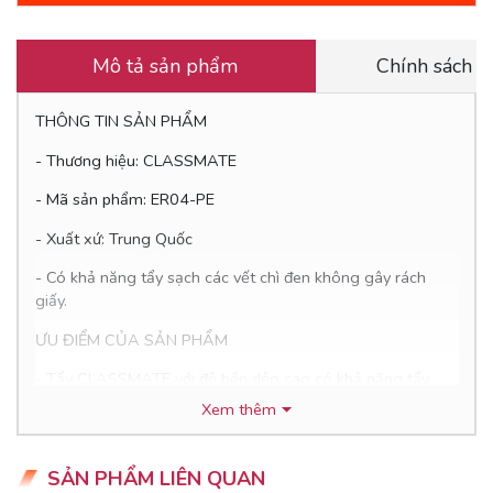
Mô tả sản phẩm
Chính sách 
THÔNG TIN SẢN PHẨM
- Thương hiệu: CLASSMATE
- Mã sản phẩm: ER04-PE
- Xuất xứ: Trung Quốc
- Có khả năng tẩy sạch các vết chì đen không gây rách
giấy.
ƯU ĐIỂM CỦA SẢN PHẨM
- Tẩy CLASSMATE với độ bền dẻo cao có khả năng tẩy
sạch các vết chì đen mà không gây rách giấy, không làm
Xem thêm
bẩn, lem trên giấy trắng.
- Thiết kế lớn hơn cho thời gian sử dụng lâu hơn.
SẢN PHẨM LIÊN QUAN