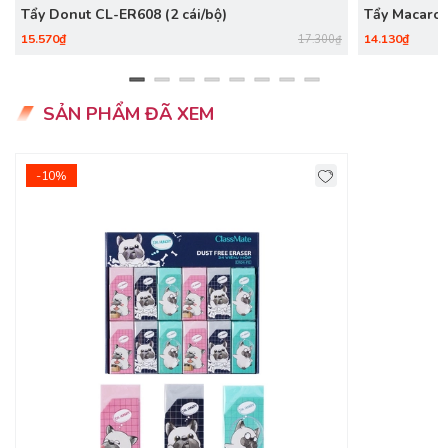
Tẩy Donut CL-ER608 (2 cái/bộ)
Tẩy Macaron
15.570₫
14.130₫
17.300₫
SẢN PHẨM ĐÃ XEM
-10%