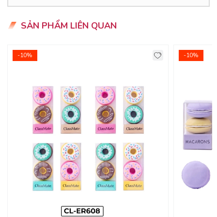
SẢN PHẨM LIÊN QUAN
ƯU ĐIỂM CỦA SẢN PHẨM
- Tẩy CLASSMATE với độ bền dẻo cao có khả năng tẩy
-10%
-10%
sạch các vết chì đen mà không gây rách giấy, không làm
bẩn, lem trên giấy trắng.
- Tẩy dẻo dai thành sợi khi tẩy không hề tạo bụi và bắt
bám.
- Được bọc một lớp giấy chắc chắn bảo vệ bên ngoài để
hạn chế bị dính bẩn bụi khi chưa sử dụng.
- Là sản phẩm được yêu thích và tin dùng trong học tập và
trong văn phòng.
- Chất liệu an toàn tuyệt đối kể cả với trẻ em.
HƯỚNG DẪN BẢO QUẢN