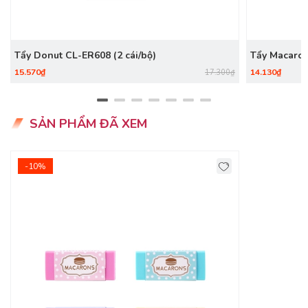
- Cất tẩy vào hộp sau khi sử dụng.
- Để tẩy ở nơi khô ráo.
- Khi sử dụng chỉ cần tẩy nhẹ nhàng
Tẩy Donut CL-ER608 (2 cái/bộ)
Tẩy Macaron
15.570₫
14.130₫
17.300₫
SẢN PHẨM ĐÃ XEM
-10%