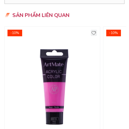
- Màu sắc tươi sáng, độ bão hòa cao, che phủ tốt
SẢN PHẨM LIÊN QUAN
- Có thể chồng được màu
- Chống nước, chống nhiệt, bảo quản được lâu dài
-10%
-10%
- Màu sắc đa dạng tươi sáng
- Màu mịn, dễ tán, nhanh khô do đó sau khi lấy màu ra khỏi
tuýp cần vặn nắp lại để tránh bị khô màu bên trong
- Mùi màu dễ dàng mất đi ngay sau khi vẽ nên không gây
sự khó chịu và không gây ảnh hưởng nhiều tới không khí
trong phòng.
- Màu acrylic có thể ứng dụng vẽ trên vài, quần áo, túi tote,
ốp điện thoại -> DIY các sp của bản thân
HƯỚNG DẪN BẢO QUẢN
- Đóng nắp sau khi lấy màu.