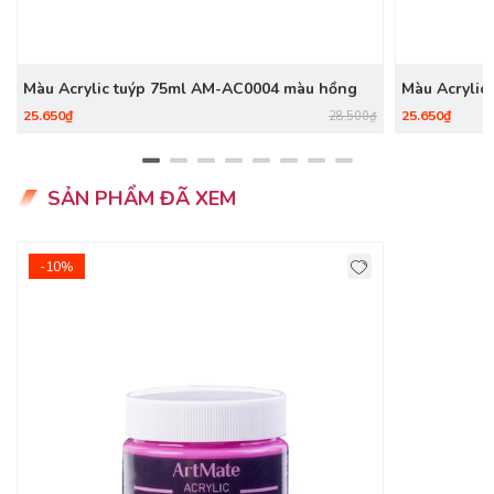
- Để màu ở nơi khô ráo.
Màu Acrylic tuýp 75ml AM-AC0004 màu hồng
Màu Acrylic
cobalt
25.650₫
25.650₫
28.500₫
SẢN PHẨM ĐÃ XEM
-10%