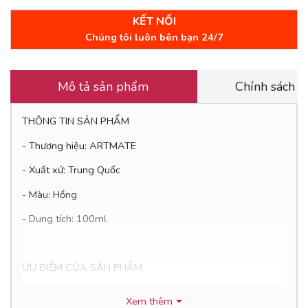
KẾT NỐI
Chúng tôi luôn bên bạn 24/7
Mô tả sản phẩm
Chính sách 
THÔNG TIN SẢN PHẨM
- Thương hiệu: ARTMATE
- Xuất xứ: Trung Quốc
- Màu: Hồng
- Dung tích: 100ml
ƯU ĐIỂM CỦA SẢN PHẨM
- Màu Acrylic tô vẽ được trên mọi chất liệu: Vải, Giấy, Thủy
Xem thêm
Tinh, Vỏ Sò, Đá Cuội, Nhựa... có thể tô tượng