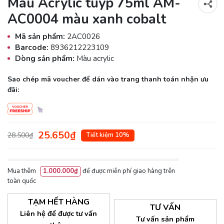
Màu Acrylic tuýp 75ml AM-
AC0004 màu xanh cobalt
Mã sản phẩm:
2AC0026
Barcode:
8936212223109
Dòng sản phẩm:
Màu acrylic
Sao chép mã voucher để dán vào trang thanh toán nhận ưu
đãi:
25.650₫
28.500₫
Tiết kiệm 10%
Mua thêm
1.000.000₫
để được miễn phí giao hàng trên
toàn quốc
TẠM HẾT HÀNG
TƯ VẤN
Liên hệ để được tư vấn
Tư vấn sản phẩm