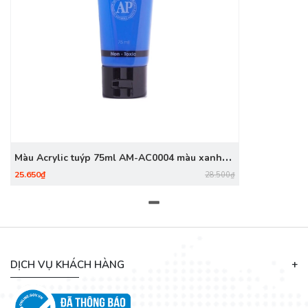
Màu Acrylic tuýp 75ml AM-AC0004 màu xanh
cobalt
25.650₫
28.500₫
DỊCH VỤ KHÁCH HÀNG