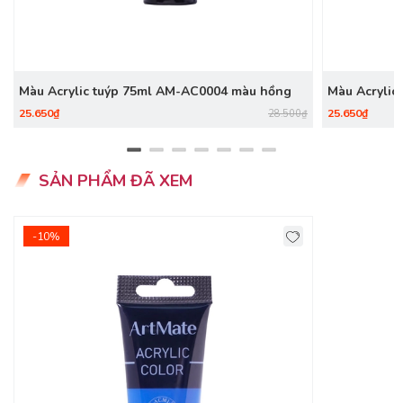
HƯỚNG DẪN BẢO QUẢN
- Đóng nắp sau khi lấy màu.
- Để màu ở nơi khô ráo.
Màu Acrylic tuýp 75ml AM-AC0004 màu hồng
Màu Acrylic
25.650₫
25.650₫
28.500₫
SẢN PHẨM ĐÃ XEM
-10%