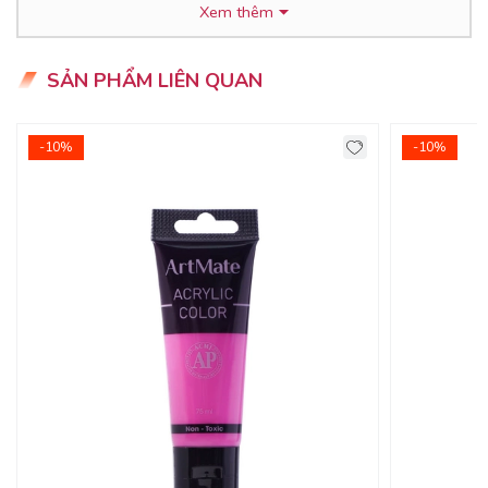
Xem thêm
- Màu Acrylic tô vẽ được trên mọi chất liệu: Vải, Giấy, Thủy
Tinh, Vỏ Sò, Đá Cuội, Nhựa... có thể tô tượng
SẢN PHẨM LIÊN QUAN
- Màu sắc tươi sáng, độ bão hòa cao, che phủ tốt
- Có thể chồng được màu
-10%
-10%
- Chống nước, chống nhiệt, bảo quản được lâu dài
- Màu sắc đa dạng tươi sáng
- Màu mịn, dễ tán, nhanh khô do đó sau khi lấy màu ra khỏi
tuýp cần vặn nắp lại để tránh bị khô màu bên trong
- Mùi màu dễ dàng mất đi ngay sau khi vẽ nên không gây
sự khó chịu và không gây ảnh hưởng nhiều tới không khí
trong phòng.
- Màu acrylic có thể ứng dụng vẽ trên vài, quần áo, túi tote,
ốp điện thoại -> DIY các sp của bản thân