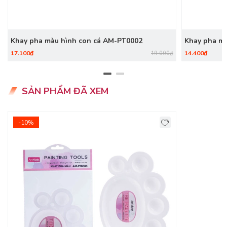
Khay pha màu hình con cá AM-PT0002
Khay pha m
17.100₫
14.400₫
19.000₫
SẢN PHẨM ĐÃ XEM
-10%