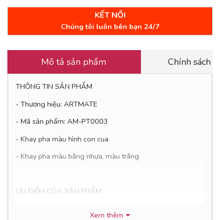
KẾT NỐI
Chúng tôi luôn bên bạn 24/7
Mô tả sản phẩm
Chính sách 
THÔNG TIN SẢN PHẨM
- Thương hiệu: ARTMATE
- Mã sản phẩm: AM-PT0003
- Khay pha màu hình con cua
- Khay pha màu bằng nhựa, màu trắng
ƯU ĐIỂM CỦA SẢN PHẨM
- Khay pha màu làm bằng nhựa PP an toàn, có màu trắng
Xem thêm
sạch sẽ, dễ dàng vệ sinh