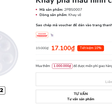
Khay pha màu hình 
Mã sản phẩm:
2PBS0007
Dòng sản phẩm:
Khay vẽ
Sao chép mã voucher để dán vào trang thanh
17.100₫
19.000₫
Tiết kiệm 10%
Mua thêm
1.000.000₫
để được miễn phí giao hàng
Liê
TƯ VẤN
Tư vấn sản phẩm