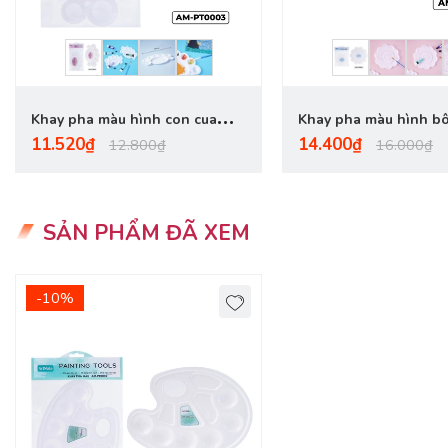
Khay pha màu hình con cua
Khay pha màu hình b
11.520₫
14.400₫
AM-PT0003
AM-PT0001
12.800₫
16.000₫
SẢN PHẨM ĐÃ XEM
-10%