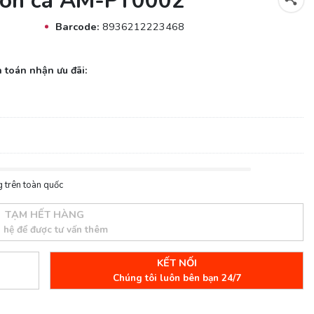
con cá AM-PT0002
Barcode:
8936212223468
 toán nhận ưu đãi:
 trên toàn quốc
TẠM HẾT HÀNG
n hệ để được tư vấn thêm
KẾT NỐI
Chúng tôi luôn bên bạn 24/7