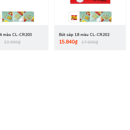
24 màu CL-CR203
Bút sáp 18 màu CL-CR202
15.840₫
23.900₫
17.600₫