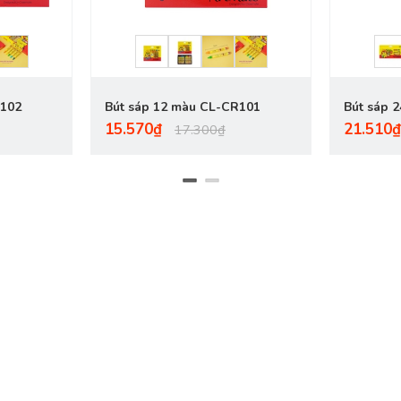
R102
Bút sáp 12 màu CL-CR101
Bút sáp 
15.570₫
21.510₫
17.300₫