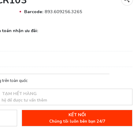
-CR103
Barcode:
893.609256.3265
 toán nhận ưu đãi:
 trên toàn quốc
TẠM HẾT HÀNG
n hệ để được tư vấn thêm
KẾT NỐI
Chúng tôi luôn bên bạn 24/7