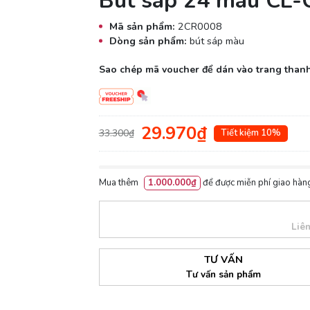
Bút sáp 24 màu CL
Mã sản phẩm:
2CR0008
Dòng sản phẩm:
bút sáp màu
Sao chép mã voucher để dán vào trang thanh
29.970₫
33.300₫
Tiết kiệm 10%
Mua thêm
1.000.000₫
để được miễn phí giao hàng
Liê
TƯ VẤN
Tư vấn sản phẩm