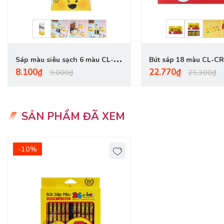
- Dùng xong bút phải cho vào hộp.
Sáp màu siêu sạch 6 màu CL-
Bút sáp 18 màu CL-C
8.100₫
22.770₫
CS201
9.000₫
25.300₫
SẢN PHẨM ĐÃ XEM
-10%