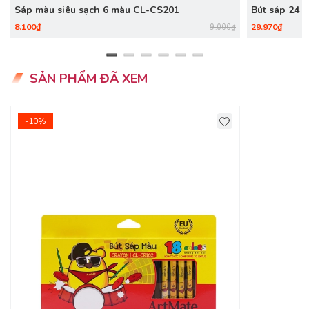
Sáp màu siêu sạch 6 màu CL-CS201
Bút sáp 24 
8.100₫
29.970₫
9.000₫
SẢN PHẨM ĐÃ XEM
-10%