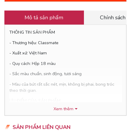
Mô tả sản phẩm
Chính sách 
THÔNG TIN SẢN PHẨM
- Thương hiệu: Classmate
- Xuất xứ: Việt Nam
- Quy cách: Hộp 18 màu
- Sắc màu chuẩn, sinh động, tươi sáng
- Màu của bút rất sắc nét, mịn, không bị phai, bong tróc
theo thời gian.
ƯU ĐIỂM CỦA SẢN PHẨM
Xem thêm
- Bút sáp CLASSMATE được làm từ nguyên liệu cao cấp,
cho màu sắc chuẩn, tự nhiên, tươi sáng như thật, có độ
bám giấy và độ phủ màu tốt. Khi tô vẽ lên mặt giấy, màu
SẢN PHẨM LIÊN QUAN
đều, mịn và bóng.