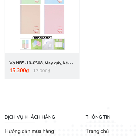
Vở NB5-10-0508, May gáy, kẻ
15.300₫
caro 6x6mm, khổ B5, ĐL 80gsm,
17.000₫
100 trang
DỊCH VỤ KHÁCH HÀNG
THÔNG TIN
Hướng dẫn mua hàng
Trang chủ