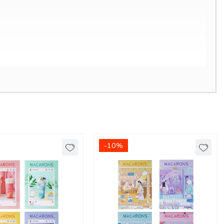
-10%
, hình in tràn viền. Đặc biệt là công nghệ cán vân cán