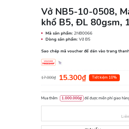
Vở NB5-10-0508, Ma
khổ B5, ĐL 80gsm, 
Mã sản phẩm:
2NB0066
Dòng sản phẩm:
Vở B5
Sao chép mã voucher để dán vào trang thanh
15.300₫
17.000₫
Tiết kiệm 10%
Mua thêm
1.000.000₫
để được miễn phí giao hàng
Liê