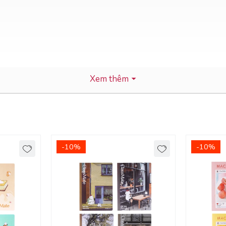
Xem thêm
-10%
-10%
 nghệ tiên tiến nhất trong việc in ấn giúp cho bìa vở rõ nét