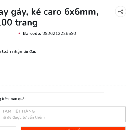
y gáy, kẻ caro 6x6mm,
100 trang
Barcode:
8936212228593
 toán nhận ưu đãi:
 trên toàn quốc
TẠM HẾT HÀNG
n hệ để được tư vấn thêm