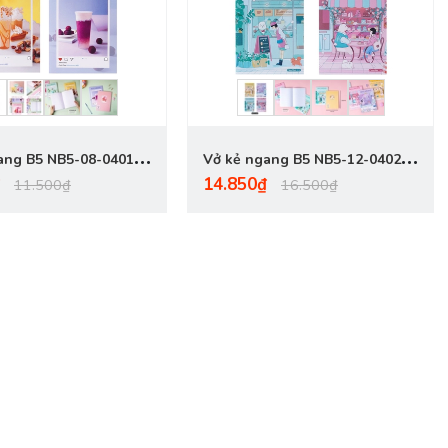
 giấy lau là được, không lo lắng nước sẽ ngấm vào bên
NB5-08-0401,
Vở kẻ ngang B5 NB5-12-0402,
14.850₫
, 80 trang
ĐL 70gsm, 120 trang
11.500₫
16.500₫