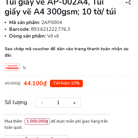
Túi giấy vẽ AP-002A4, Túi
giấy vẽ A4 300gsm; 10 tờ/ túi
Mã sản phẩm:
2AP0004
Barcode:
893.621222.776.3
Dòng sản phẩm:
Vở vẽ
Sao chép mã voucher để dán vào trang thanh toán nhận ưu
đãi:
44.100₫
49.000₫
Tiết kiệm 10%
Số lượng
-
+
Mua thêm
1.000.000₫
để được miễn phí giao hàng trên
toàn quốc