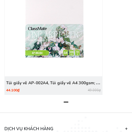
Túi giấy vẽ AP-002A4, Túi giấy vẽ A4 300gsm; 10
tờ/ túi
44.100₫
49.000₫
DỊCH VỤ KHÁCH HÀNG