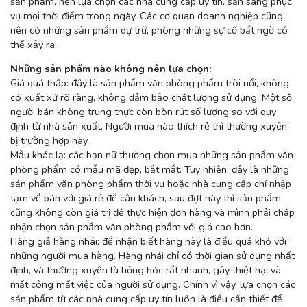
sản phẩm, nên lựa chọn các nhà cung cấp uy tín, sẵn sàng phục
vụ mọi thời điểm trong ngày. Các cơ quan doanh nghiệp cũng
nên có những sản phẩm dự trữ, phòng những sự cố bất ngờ có
thể xảy ra.
Những sản phẩm nào không nên lựa chọn:
Giá quá thấp: đây là sản phẩm văn phòng phẩm trôi nổi, không
có xuất xứ rõ ràng, không đảm bảo chất lượng sử dụng. Một số
người bán không trung thực còn bòn rút số lượng so với quy
định từ nhà sản xuất. Người mua nào thích rẻ thì thường xuyên
bị trường hợp này.
Mẫu khác lạ: các bạn nữ thường chọn mua những sản phẩm văn
phòng phẩm có mẫu mã đẹp, bắt mắt. Tuy nhiên, đây là những
sản phẩm văn phòng phẩm thời vụ hoặc nhà cung cấp chỉ nhập
tạm về bán với giá rẻ để câu khách, sau đợt này thì sản phẩm
cũng không còn giá trị để thực hiện đơn hàng và mình phải chấp
nhận chọn sản phẩm văn phòng phẩm với giá cao hơn.
Hàng giả hàng nhái: để nhận biết hàng này là điều quá khó với
những người mua hàng. Hàng nhái chỉ có thời gian sử dụng nhất
định, và thường xuyên là hỏng hóc rất nhanh, gây thiệt hại và
mất công mất việc của người sử dụng. Chính vì vậy, lựa chọn các
sản phẩm từ các nhà cung cấp uy tín luôn là điều cần thiết để