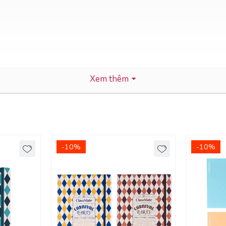
Xem thêm
-10%
-10%
ẹp, độc đáo
oáng hơn, dễ nhìn