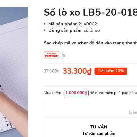
Sổ lò xo LB5-20-018
Mã sản phẩm:
2LX0002
Dòng sản phẩm:
sổ lò xo
Sao chép mã voucher để dán vào trang thanh
33.300₫
37.000₫
Tiết kiệm 10%
Mua thêm
1.000.000₫
để được miễn phí giao hàng
Liê
TƯ VẤN
Tư vấn sản phẩm