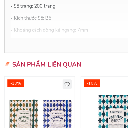
- Số trang: 200 trang
- Kích thước Sổ: B5
- Khoảng cách dòng kẻ ngang: 7mm
- Định lượng: 70gsm
- Độ sáng: 90-92%
SẢN PHẨM LIÊN QUAN
ƯU ĐIỂM CỦA SẢN PHẨM
-10%
-10%
- Sổ lò xo kim loại màu sắc đa dạng, sắc nét, thiết kế đ
- Dòng kẻ 2 màu chống lóa mắt
- Khoảng cách 7mm giữa các dòng kẻ - lớn, giúp vở th
- Giấy viết chuyên dụng rõ nét, không lem nhòe