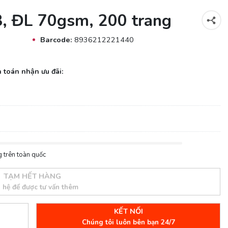
, ĐL 70gsm, 200 trang
Barcode:
8936212221440
 toán nhận ưu đãi:
 trên toàn quốc
TẠM HẾT HÀNG
n hệ để được tư vấn thêm
KẾT NỐI
Chúng tôi luôn bên bạn 24/7