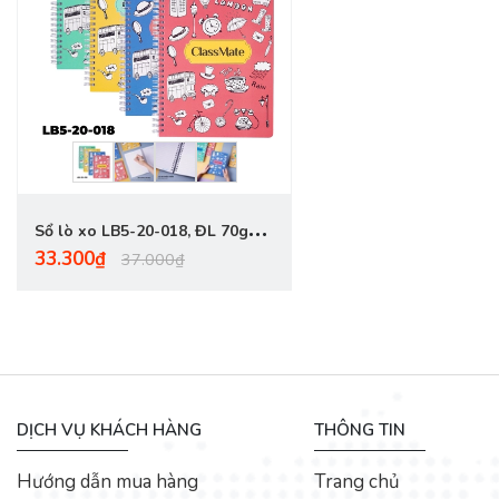
Sổ lò xo LB5-20-018, ĐL 70gsm,
33.300₫
200 trang
37.000₫
DỊCH VỤ KHÁCH HÀNG
THÔNG TIN
Hướng dẫn mua hàng
Trang chủ