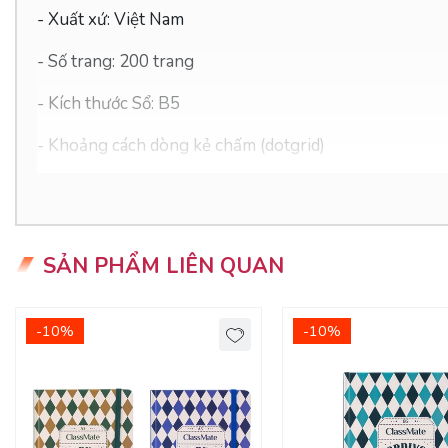
- Xuất xứ: Việt Nam
- Số trang: 200 trang
- Kích thước Sổ: B5
- Khoảng cách dòng kẻ chấm (dotgrid)
- Định lượng: 100gsm
- Độ sáng: 76-78%
SẢN PHẨM LIÊN QUAN
ƯU ĐIỂM CỦA SẢN PHẨM
-10%
-10%
- Sổ lò xo kim loại màu sắc đa dạng, sắc nét, thiết kế đ
- Giấy viết chuyên dụng rõ nét, không lem nhòe; Có mặt
- Sổ ghi chú có định lượng giấy 100gsm - dày: có thể s