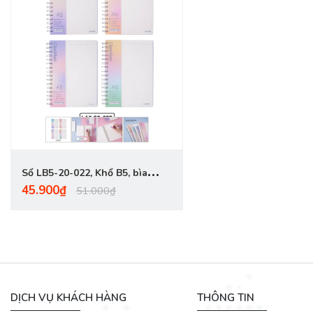
Sổ LB5-20-022, Khổ B5, bìa
45.900₫
nhựa trong vân sần, chấm
51.000₫
dotgrid, ĐL100gsm, 200 trang
DỊCH VỤ KHÁCH HÀNG
THÔNG TIN