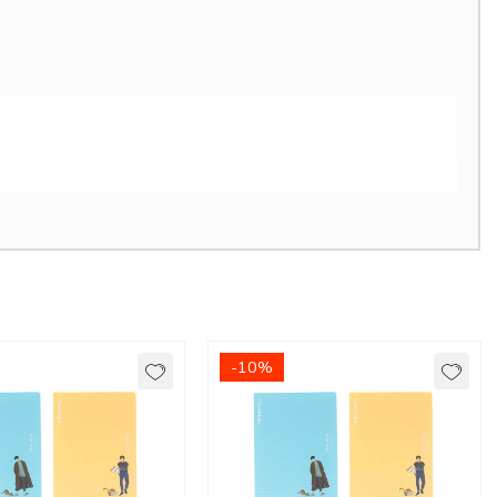
-10%
ng ghi nhớ kiến thức bằng những hình ảnh phác họa vẽ