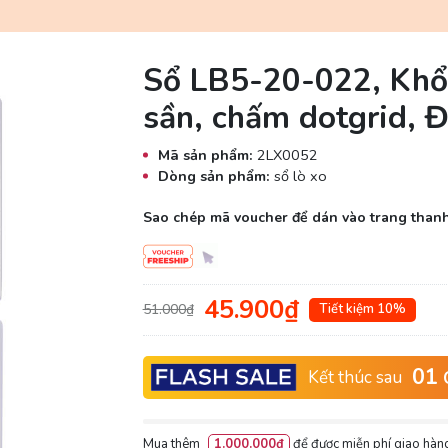
Sổ LB5-20-022, Khổ 
sần, chấm dotgrid, 
Mã sản phẩm:
2LX0052
Dòng sản phẩm:
sổ lò xo
Sao chép mã voucher để dán vào trang thanh
45.900₫
51.000₫
Tiết kiệm 10%
01
Kết thúc sau
Mua thêm
1.000.000₫
để được miễn phí giao hàng