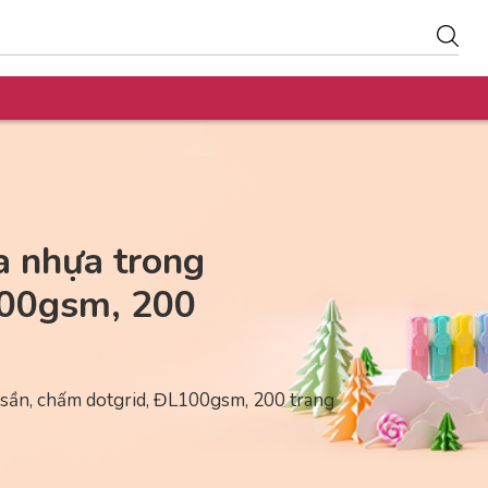
a nhựa trong
100gsm, 200
 sần, chấm dotgrid, ĐL100gsm, 200 trang