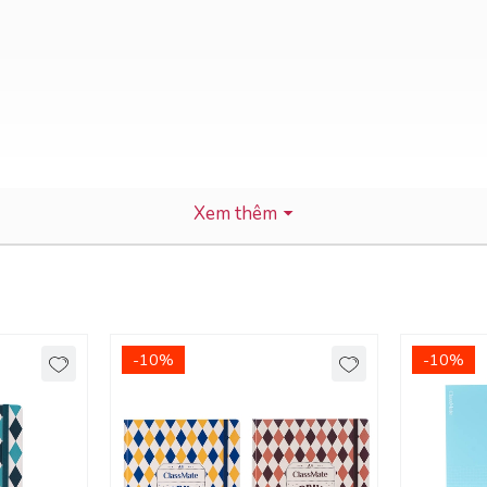
Xem thêm
-10%
-10%
ẹp
 giấy láng mịn, viết êm tay, tạo nét chữ đẹp.
ử dụng nhiều loại bút để viết, ghi chú, trang trí sổ - Dễ dà