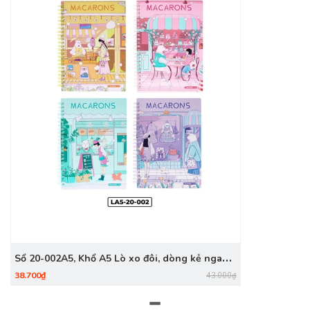
Sổ 20-002A5, Khổ A5 Lò xo đôi, dòng kẻ ngang,
DL80gsm, 200 trang
38.700₫
43.000₫