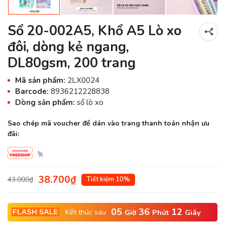
Sổ 20-002A5, Khổ A5 Lò xo
đôi, dòng kẻ ngang,
DL80gsm, 200 trang
Mã sản phẩm:
2LX0024
Barcode:
8936212228838
Dòng sản phẩm:
sổ lò xo
Sao chép mã voucher để dán vào trang thanh toán nhận ưu
đãi:
38.700₫
43.000₫
Tiết kiệm 10%
05
36
12
Kết thúc sau
Giờ
Phút
Giây