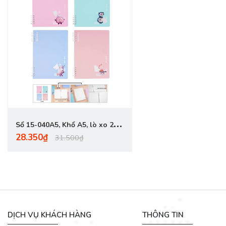
Sổ 15-040A5, Khổ A5, lò xo 2
28.350₫
đầu, bìa giấy bồi, dòng kẻ caro,
31.500₫
ĐL 100gsm, 150 trang
DỊCH VỤ KHÁCH HÀNG
THÔNG TIN