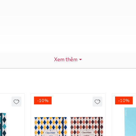
Xem thêm
-10%
-10%
hể dùng cuốn sổ học bất kỳ môn nào.
 tiếng Trung, Anh, Hàn, Nhật.