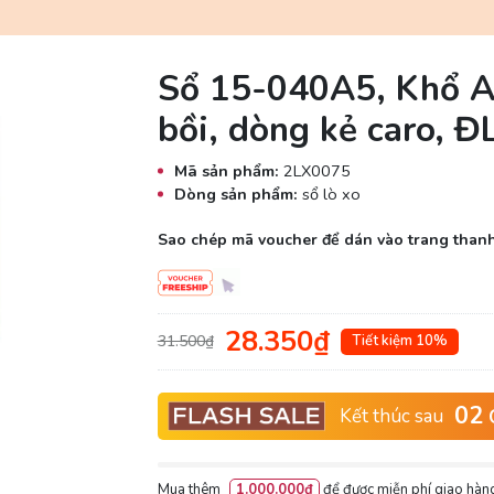
Sổ 15-040A5, Khổ A5,
bồi, dòng kẻ caro, 
Mã sản phẩm:
2LX0075
Dòng sản phẩm:
sổ lò xo
Sao chép mã voucher để dán vào trang thanh
28.350₫
31.500₫
Tiết kiệm 10%
02
Kết thúc sau
Mua thêm
1.000.000₫
để được miễn phí giao hàng