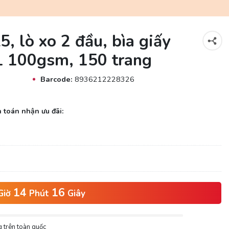
 lò xo 2 đầu, bìa giấy
ĐL 100gsm, 150 trang
Barcode:
8936212228326
 toán nhận ưu đãi:
14
15
Giờ
Phút
Giây
 trên toàn quốc