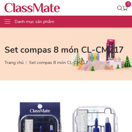
0
Danh mục sản phẩm
Set compas 8 món CL-CM217
Trang chủ
Set compas 8 món CL-CM217