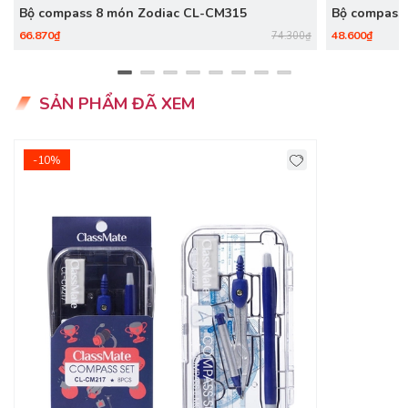
Bộ compass 8 món Zodiac CL-CM315
Bộ compass
66.870₫
48.600₫
74.300₫
SẢN PHẨM ĐÃ XEM
-10%