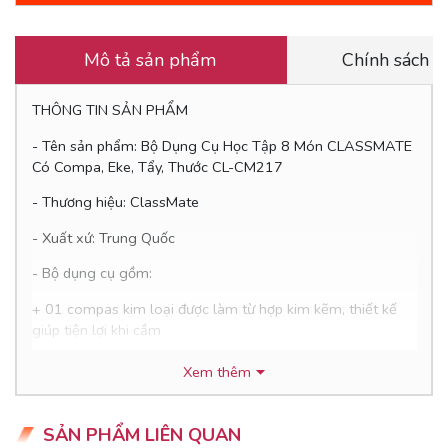
Mô tả sản phẩm
Chính sách 
THÔNG TIN SẢN PHẨM
- Tên sản phẩm: Bộ Dụng Cụ Học Tập 8 Món CLASSMATE
Có Compa, Eke, Tẩy, Thước CL-CM217
- Thương hiệu: ClassMate
- Xuất xứ: Trung Quốc
- Bộ dụng cụ gồm:
+ 01 compas kim loại được làm từ hợp kim kẽm, thiết kế
giúp tiện lợi khi cầm
+ Thiết kế sử dụng Chì kim tiện lợi, đi kèm 1 Lọ ngòi chì kim
Xem thêm
+ 01 viên tẩy
SẢN PHẨM LIÊN QUAN
+ 01 Bộ thước eke gồm: 1 thước dài 15cm, 2 eke, 1 thước