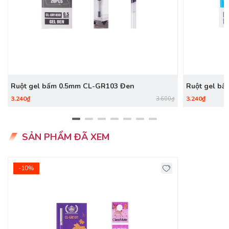
Ruột gel bấm 0.5mm CL-GR103 Đen
Ruột gel b
3.240₫
3.240₫
3.600₫
SẢN PHẨM ĐÃ XEM
-10%