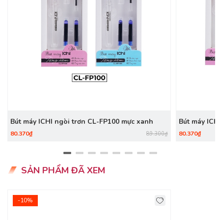
Bút máy ICHI ngòi trơn CL-FP100 mực xanh
Bút máy ICH
80.370₫
80.370₫
89.300₫
SẢN PHẨM ĐÃ XEM
-10%