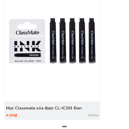
Mực Classmate xóa được CL-IC301 Đen
4.320₫
4.800₫