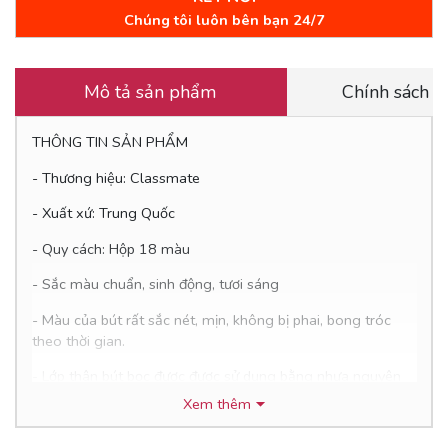
Chúng tôi luôn bên bạn 24/7
Mô tả sản phẩm
Chính sách 
THÔNG TIN SẢN PHẨM
- Thương hiệu: Classmate
- Xuất xứ: Trung Quốc
- Quy cách: Hộp 18 màu
- Sắc màu chuẩn, sinh động, tươi sáng
- Màu của bút rất sắc nét, mịn, không bị phai, bong tróc
theo thời gian.
- Lớp thân bút bọc được được sử dụng bằng nhựa nguyên
sinh màu trắng.
Xem thêm
- Không cần pha màu như khi sử dụng bút chì hoặc màu