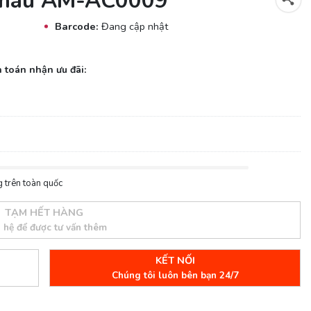
6 màu AM-AC0009
Barcode:
Đang cập nhật
 toán nhận ưu đãi:
 trên toàn quốc
TẠM HẾT HÀNG
n hệ để được tư vấn thêm
KẾT NỐI
Chúng tôi luôn bên bạn 24/7