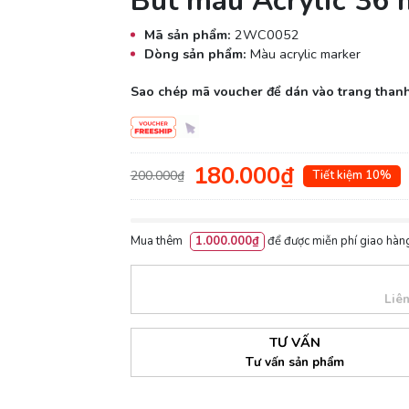
Bút màu Acrylic 3
Mã sản phẩm:
2WC0052
Dòng sản phẩm:
Màu acrylic marker
Sao chép mã voucher để dán vào trang thanh
180.000₫
200.000₫
Tiết kiệm 10%
Mua thêm
1.000.000₫
để được miễn phí giao hàng
Liê
TƯ VẤN
Tư vấn sản phẩm