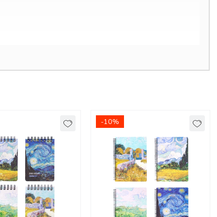
uật, đẹp mắt
-10%