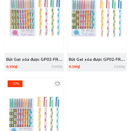
Bút Gel xóa được GP02-FR
Bút Gel xóa được GP02-FR
Tím
Đen
6.390₫
6.390₫
7.100₫
7.100₫
-10%