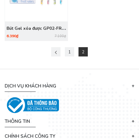
Bút Gel xóa được GP02-FR
Xanh
6.390₫
7.100₫
1
2
DỊCH VỤ KHÁCH HÀNG
THÔNG TIN
CHÍNH SÁCH CÔNG TY