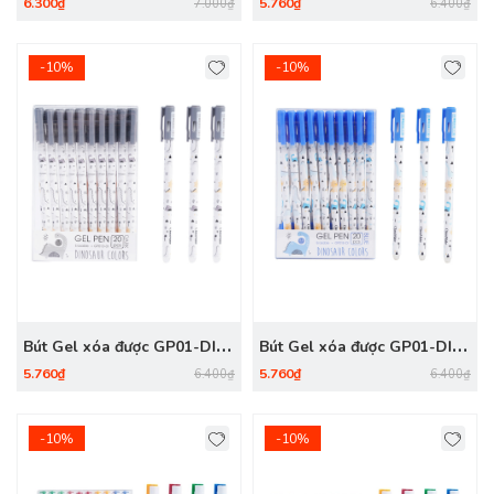
Xanh
Tím
6.300₫
5.760₫
7.000₫
6.400₫
-10%
-10%
Bút Gel xóa được GP01-DI
Bút Gel xóa được GP01-DI
Đen
Xanh
5.760₫
5.760₫
6.400₫
6.400₫
-10%
-10%