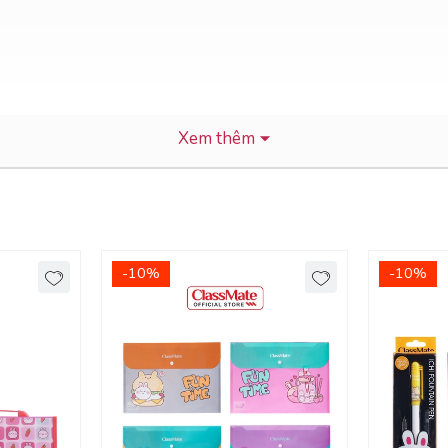
Xem thêm
Nam.
-10%
-10%
n toàn không độc hại khi sử dụng,
 và hai đầu kín bảo vệ bay mực tối ưu, là sản phẩm đầu bi v
g có 3 màu mực xanh, đen, tím.