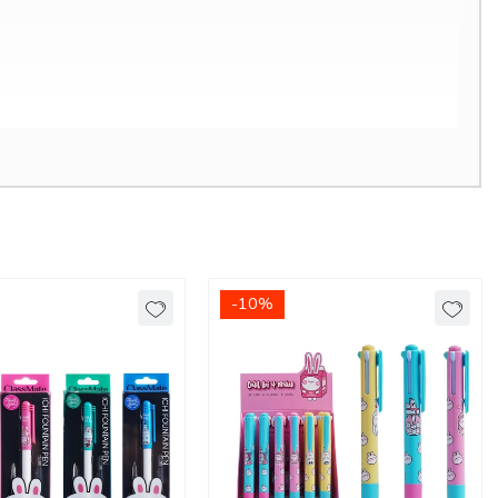
-10%
ới công nghệ 2 bi Thụy Sỹ.