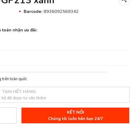
L-GP213 xanh
Barcode:
8936092569342
 toán nhận ưu đãi:
 trên toàn quốc
TẠM HẾT HÀNG
n hệ để được tư vấn thêm
KẾT NỐI
Chúng tôi luôn bên bạn 24/7