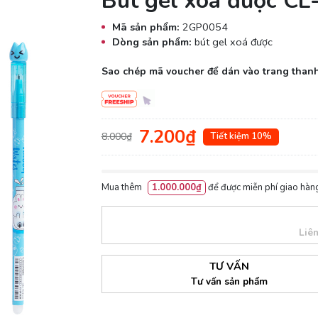
Bút gel xóa được C
Mã sản phẩm:
2GP0054
Dòng sản phẩm:
bút gel xoá được
Sao chép mã voucher để dán vào trang thanh
7.200₫
8.000₫
Tiết kiệm 10%
Mua thêm
1.000.000₫
để được miễn phí giao hàng
Liê
TƯ VẤN
Tư vấn sản phẩm