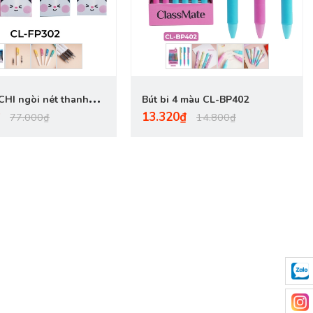
CHI ngòi nét thanh
Bút bi 4 màu CL-BP402
13.320₫
CL-FP302
77.000₫
14.800₫