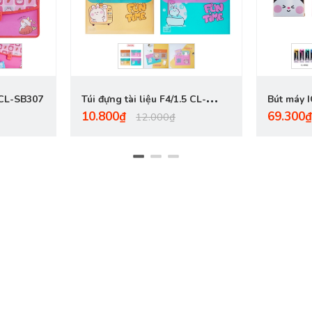
 CL-SB307
Túi đựng tài liệu F4/1.5 CL-
Bút máy I
10.800₫
69.300₫
CBF01
nét đậm 
12.000₫