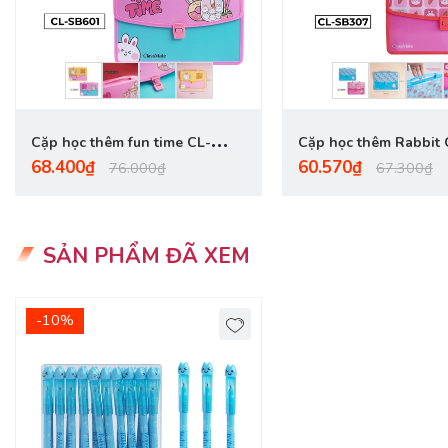
Cặp học thêm fun time CL-
Cặp học thêm Rabbit
68.400₫
60.570₫
SB601
76.000₫
67.300₫
SẢN PHẨM ĐÃ XEM
-10%