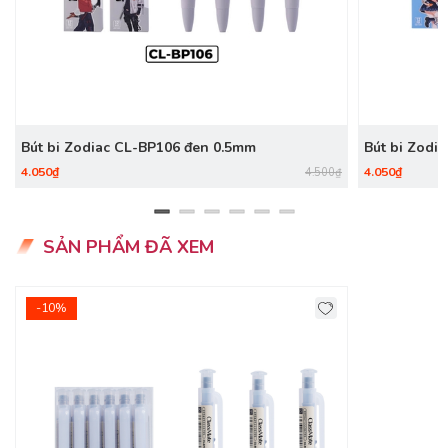
Bút bi Zodiac CL-BP106 đen 0.5mm
Bút bi Zodi
4.050₫
4.050₫
4.500₫
SẢN PHẨM ĐÃ XEM
-10%