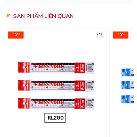
+ Thước đo góc 180 độ
SẢN PHẨM LIÊN QUAN
ƯU ĐIỂM CỦA SẢN PHẨM
- Sản Phẩm thước bộ Classmate là hàng Việt nam.
-10%
-10%
- Được sản xuất từ nhựa nguyên sinh, chưa tái sử dụng an
toàn cho người dùng.
- Phân vạch, dòng kẻ đậm rõ dàng được in phun bằng công
nghệ laze nên không mờ dòng kẻ khi có tác động chầy
xước lên sản phẩm, ngoài ra còn được phủ bóng bằng
công nghệ Nano giúp nhìn dõ nét phân vạch hơn rất nhiều
và chống xước cao.
- Được sử dụng nhiều trong các trường học....