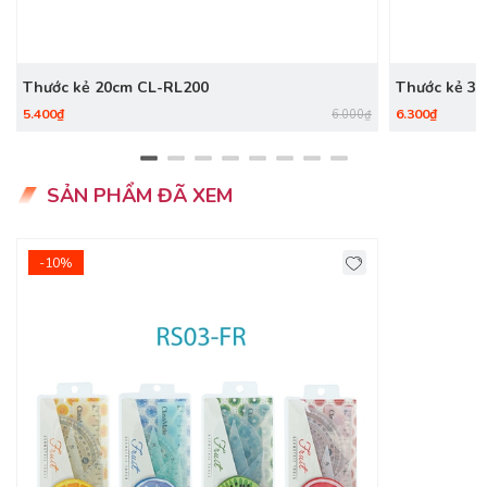
Thước kẻ 20cm CL-RL200
Thước kẻ 3
5.400₫
6.300₫
6.000₫
SẢN PHẨM ĐÃ XEM
-10%