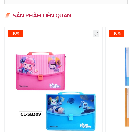
+ thước đo góc 180 độ
SẢN PHẨM LIÊN QUAN
ƯU ĐIỂM CỦA SẢN PHẨM
- Sản phẩm thước bộ Classmate là hàng Việt nam.
-10%
-10%
- Được sản xuất từ nhựa nguyên sinh, chưa tái sử dụng an
toàn cho người dùng.
- Phân vạch, dòng kẻ đậm rõ dàng được in phun bằng công
nghệ laze nên không mờ dòng kẻ khi có tác động chầy
xước lên sản phẩm, ngoài ra còn được phủ bóng bằng
công nghệ Nano giúp nhìn dõ nét phân vạch hơn rất nhiều
và chống xước cao.
- Được sử dụng nhiều trong các trường học....
HƯỚNG DẪN BẢO QUẢN
- Khi sử dụng xong nên cất gọn vào túi đựng, tránh gãy
thước