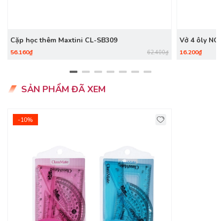
Cặp học thêm Maxtini CL-SB309
Vở 4
56.160₫
16.200₫
62.400₫
SẢN PHẨM ĐÃ XEM
-10%