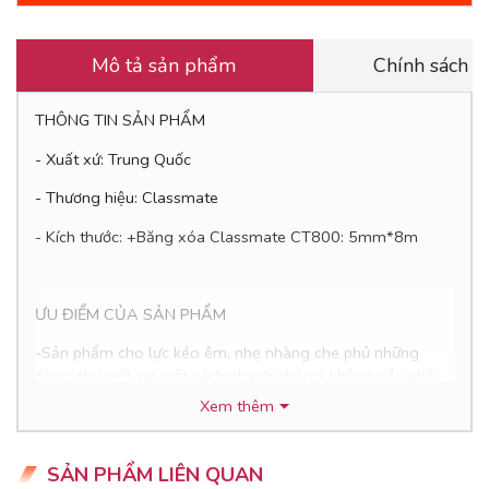
Mô tả sản phẩm
Chính sách 
THÔNG TIN SẢN PHẨM
- Xuất xứ: Trung Quốc
- Thương hiệu: Classmate
- Kích thước: +Băng xóa Classmate CT800: 5mm*8m
ƯU ĐIỂM CỦA SẢN PHẨM
-Sản phẩm cho lực kéo êm, nhẹ nhàng che phủ những
dòng chữ viết sai một cách nhanh chóng, không cần phải
chờ cho vết xóa khô như loại bút xóa dùng mực thông
Xem thêm
thường
- Băng xóa chất lượng cao, có độ dày vừa phải và dẻo dai,
SẢN PHẨM LIÊN QUAN
ít đứt khi sử dụng, giúp cho chữ viết rõ ràng, không bị nhòe,